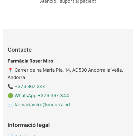
Atenció i suport al pacient
Contacte
Farmàcia Roser Miró
📍 Carrer de na Maria Pla, 14, AD500 Andorra la Vella,
Andorra
📞
+376 867 344
🟢
WhatsApp +376 367 344
✉️
farmaciamiro@andorra.ad
Informació legal