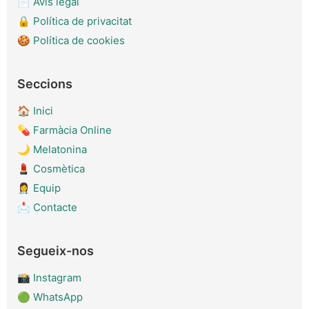
📄
Avís legal
🔒
Política de privacitat
🍪
Política de cookies
Seccions
🏠
Inici
💊
Farmàcia Online
🌙
Melatonina
💄
Cosmètica
👩‍⚕️
Equip
📩
Contacte
Segueix-nos
📸
Instagram
🟢
WhatsApp