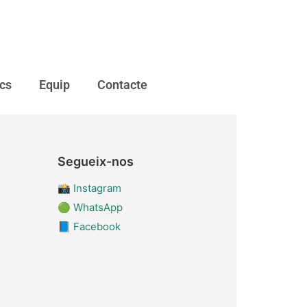
ics
Equip
Contacte
Segueix-nos
📸
Instagram
🟢
WhatsApp
📘
Facebook