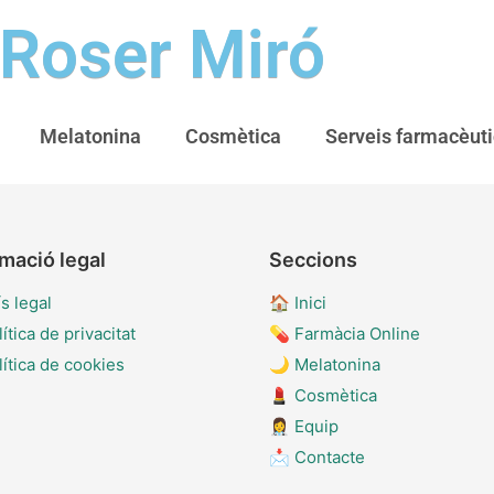
 Roser Miró
Melatonina
Cosmètica
Serveis farmacèut
mació legal
Seccions
s legal
🏠
Inici
ítica de privacitat
💊
Farmàcia Online
lítica de cookies
🌙
Melatonina
💄
Cosmètica
👩‍⚕️
Equip
📩
Contacte