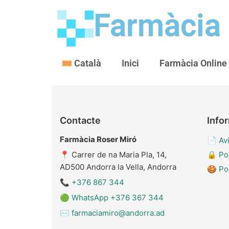
Farmàcia
Català
Inici
Farmàcia Online
Contacte
Infor
Farmàcia Roser Miró
📄
Aví
📍 Carrer de na Maria Pla, 14,
🔒
Pol
AD500 Andorra la Vella, Andorra
🍪
Po
📞
+376 867 344
🟢
WhatsApp +376 367 344
✉️
farmaciamiro@andorra.ad